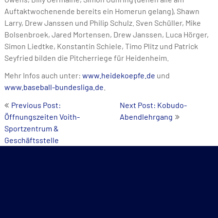
Auftaktwochenende bereits ein Homerun gelang), Shawn
Larry, Drew Janssen und Philip Schulz. Sven Schüller, Mike
Bolsenbroek, Jared Mortensen, Drew Janssen, Luca Hörger,
Simon Liedtke, Konstantin Schiele, Timo Plitz und Patrick
Seyfried bilden die Pitcherriege für Heidenheim.
Mehr Infos auch unter:
www.heidekoepfe.de
und
www.baseball-bundesliga.de
.
Beitrags-
Previous Post:
Next Post: Kobudo-
Öffnungszeiten Voith-
Abendlehrgang
Navigation
Sportzentrum &
Geschäftsstelle