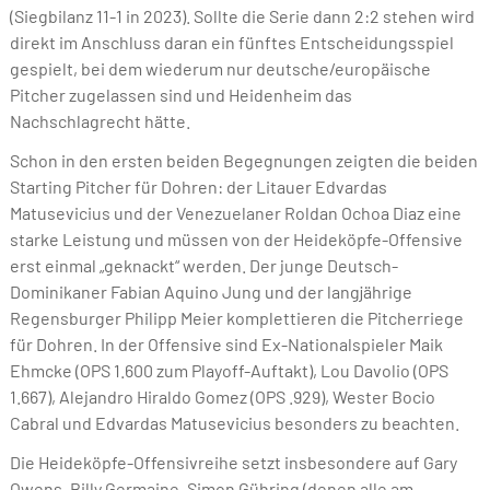
(Siegbilanz 11-1 in 2023). Sollte die Serie dann 2:2 stehen wird
direkt im Anschluss daran ein fünftes Entscheidungsspiel
gespielt, bei dem wiederum nur deutsche/europäische
Pitcher zugelassen sind und Heidenheim das
Nachschlagrecht hätte.
Schon in den ersten beiden Begegnungen zeigten die beiden
Starting Pitcher für Dohren: der Litauer Edvardas
Matusevicius und der Venezuelaner Roldan Ochoa Diaz eine
starke Leistung und müssen von der Heideköpfe-Offensive
erst einmal „geknackt“ werden. Der junge Deutsch-
Dominikaner Fabian Aquino Jung und der langjährige
Regensburger Philipp Meier komplettieren die Pitcherriege
für Dohren. In der Offensive sind Ex-Nationalspieler Maik
Ehmcke (OPS 1.600 zum Playoff-Auftakt), Lou Davolio (OPS
1.667), Alejandro Hiraldo Gomez (OPS .929), Wester Bocio
Cabral und Edvardas Matusevicius besonders zu beachten.
Die Heideköpfe-Offensivreihe setzt insbesondere auf Gary
Owens, Billy Germaine, Simon Gühring (denen alle am