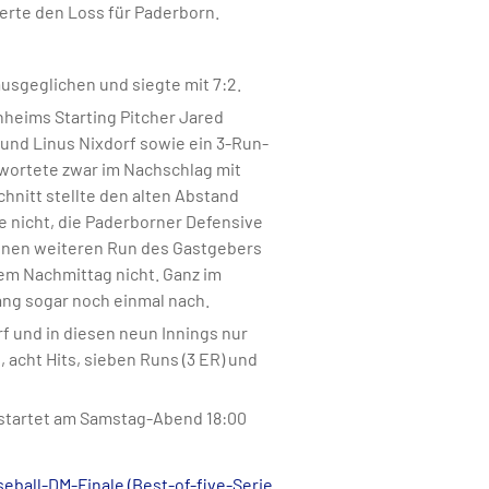
ierte den Loss für Paderborn.
usgeglichen und siegte mit 7:2.
enheims Starting Pitcher Jared
 und Linus Nixdorf sowie ein 3-Run-
twortete zwar im Nachschlag mit
nitt stellte den alten Abstand
e nicht, die Paderborner Defensive
einen weiteren Run des Gastgebers
sem Nachmittag nicht. Ganz im
ang sogar noch einmal nach.
f und in diesen neun Innings nur
, acht Hits, sieben Runs (3 ER) und
3 startet am Samstag-Abend 18:00
seball-DM-Finale (Best-of-five-Serie