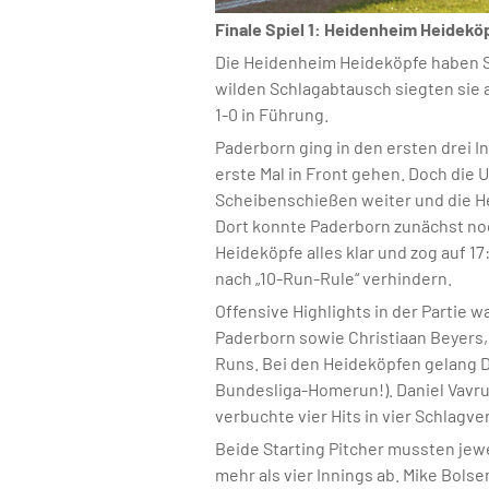
Finale Spiel 1: Heidenheim Heidekö
Die Heidenheim Heideköpfe haben Sp
wilden Schlagabtausch siegten sie 
1-0 in Führung.
Paderborn ging in den ersten drei I
erste Mal in Front gehen. Doch die 
Scheibenschießen weiter und die Hei
Dort konnte Paderborn zunächst noc
Heideköpfe alles klar und zog auf 1
nach „10-Run-Rule“ verhindern.
Offensive Highlights in der Partie 
Paderborn sowie Christiaan Beyers, 
Runs. Bei den Heideköpfen gelang D
Bundesliga-Homerun!). Daniel Vavr
verbuchte vier Hits in vier Schlag
Beide Starting Pitcher mussten jewe
mehr als vier Innings ab. Mike Bols