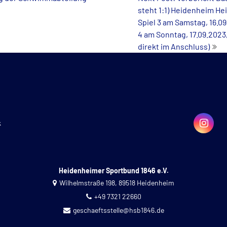
steht 1:1) Heidenheim He
Spiel 3 am Samstag, 16.09
4 am Sonntag, 17.09.2023,
direkt im Anschluss)
k
Heidenheimer Sportbund 1846 e.V.
Wilhelmstraße 198, 89518 Heidenheim
+49 7321 22660
geschaeftsstelle@hsb1846.de