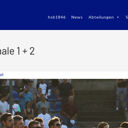
hsb1846
News
Abteilungen
S
ale 1 + 2
ll