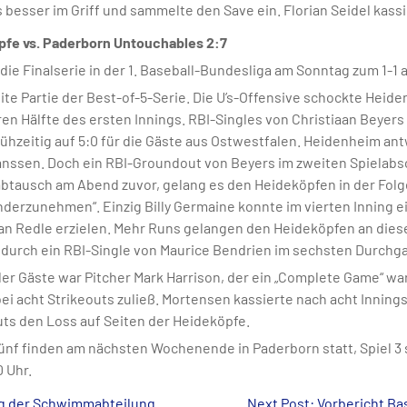
 besser im Griff und sammelte den Save ein. Florian Seidel kass
pfe vs. Paderborn Untouchables 2:7
e Finalserie in der 1. Baseball-Bundesliga am Sonntag zum 1-1 a
eite Partie der Best-of-5-Serie. Die U’s-Offensive schockte Heid
en Hälfte des ersten Innings. RBI-Singles von Christiaan Beyers
rühzeitig auf 5:0 für die Gäste aus Ostwestfalen. Heidenheim an
ssen. Doch ein RBI-Groundout von Beyers im zweiten Spielabsch
abtausch am Abend zuvor, gelang es den Heideköpfen in der Folg
nderzunehmen“. Einzig Billy Germaine konnte im vierten Inning 
lian Redle erzielen. Mehr Runs gelangen den Heideköpfen an die
 durch ein RBI-Single von Maurice Bendrien im sechsten Durchg
er Gäste war Pitcher Mark Harrison, der ein „Complete Game“ war
bei acht Strikeouts zuließ. Mortensen kassierte nach acht Innings
uts den Loss auf Seiten der Heideköpfe.
 fünf finden am nächsten Wochenende in Paderborn statt, Spiel 
0 Uhr.
g der Schwimmabteilung
Next Post: Vorbericht Ba