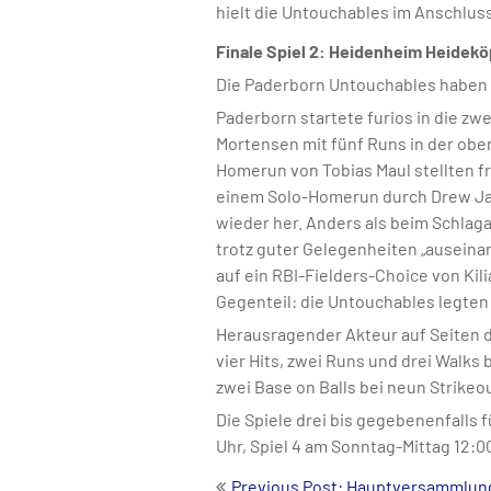
hielt die Untouchables im Anschluss
Finale Spiel 2: Heidenheim Heidekö
Die Paderborn Untouchables haben di
Paderborn startete furios in die zw
Mortensen mit fünf Runs in der ober
Homerun von Tobias Maul stellten f
einem Solo-Homerun durch Drew Jan
wieder her. Anders als beim Schlag
trotz guter Gelegenheiten „auseina
auf ein RBI-Fielders-Choice von Ki
Gegenteil: die Untouchables legten
Herausragender Akteur auf Seiten d
vier Hits, zwei Runs und drei Walks 
zwei Base on Balls bei neun Strikeo
Die Spiele drei bis gegebenenfalls
Uhr, Spiel 4 am Sonntag-Mittag 12:0
Beitrags-
Previous Post: Hauptversammlun