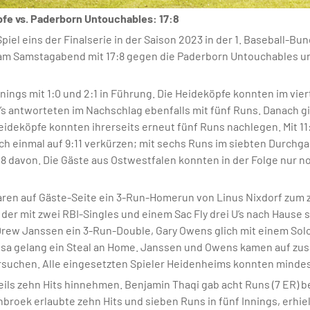
pfe vs. Paderborn Untouchables: 17:8
iel eins der Finalserie in der Saison 2023 in der 1. Baseball-
am Samstagabend mit 17:8 gegen die Paderborn Untouchables und
nnings mit 1:0 und 2:1 in Führung. Die Heideköpfe konnten im vi
U’s antworteten im Nachschlag ebenfalls mit fünf Runs. Danach 
deköpfe konnten ihrerseits erneut fünf Runs nachlegen. Mit 11:8 
h einmal auf 9:11 verkürzen; mit sechs Runs im siebten Durchg
7:8 davon. Die Gäste aus Ostwestfalen konnten in der Folge nur 
waren auf Gäste-Seite ein 3-Run-Homerun von Linus Nixdorf zum z
der mit zwei RBI-Singles und einem Sac Fly drei U’s nach Hause sc
rew Janssen ein 3-Run-Double, Gary Owens glich mit einem Sol
usa gelang ein Steal an Home. Janssen und Owens kamen auf zu
versuchen. Alle eingesetzten Spieler Heidenheims konnten minde
ils zehn Hits hinnehmen. Benjamin Thaqi gab acht Runs (7 ER) be
enbroek erlaubte zehn Hits und sieben Runs in fünf Innings, erhie