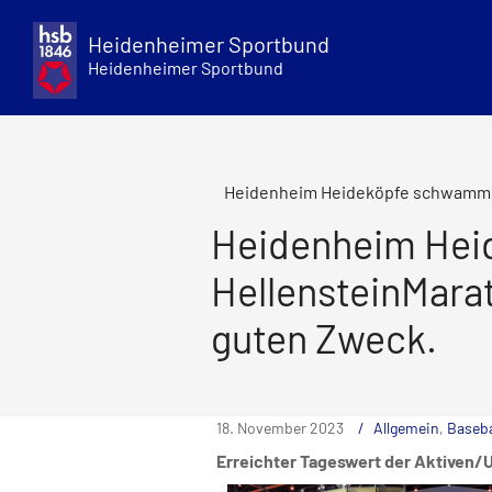
Skip
to
Heidenheimer Sportbund
content
Heidenheimer Sportbund
Heidenheim Heideköpfe schwammen
Heidenheim Hei
HellensteinMara
guten Zweck.
18. November 2023
Allgemein
,
Baseba
Erreichter Tageswert der Aktiven/