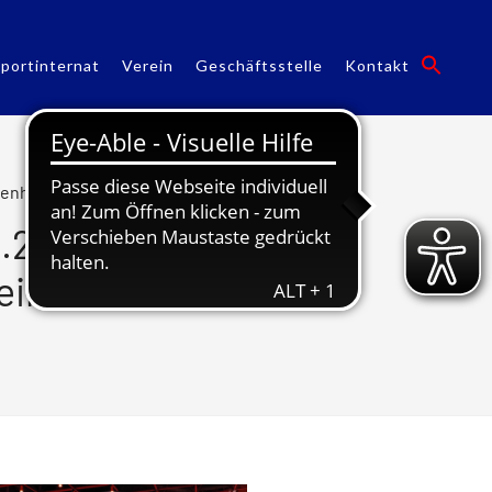
portinternat
Verein
Geschäftsstelle
Kontakt
enheim AG für einen guten Zweck.
.2023 beim
eim AG für einen