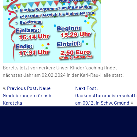
Bereits jetzt vormerken: Unser Kinderfasching findet
nächstes Jahr am 02.02.2024 in der Karl-Rau-Halle statt!
Beitrags-
Previous Post: Neue
Next Post:
Graduierungen für hsb-
Gaukunstturnmeisterschaft
Navigation
Karateka
am 09.12. in Schw. Gmünd