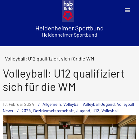
Skip
to
content
Heidenheimer Sportbund
Heidenheimer Sportbund
Volleyball: U12 qualifiziert sich für die WM
Volleyball: U12 qualifiziert
sich für die WM
18. Februar 2024
Allgemein
,
Volleyball
,
Volleyball Jugend
,
Volleyball
News
2324
,
Bezirksmeisterschaft
,
Jugend
,
U12
,
Volleyball