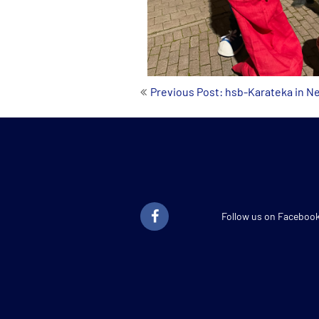
Beitrags-
Previous Post: hsb-Karateka in N
Navigation
Follow us on Faceboo