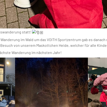
leswanderung statt!
l Wanderung im Wald um das VOITH Sportzentrum gab es danach 
Besuch von unserem Maskottchen Heide, welcher für alle Kinder 
 nächste Wanderung im nächsten Jahr!