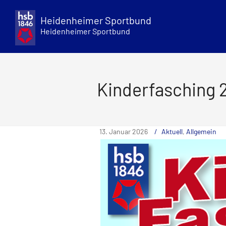
Skip
to
Heidenheimer Sportbund
content
Heidenheimer Sportbund
Kinderfasching 
13. Januar 2026
Aktuell
,
Allgemein