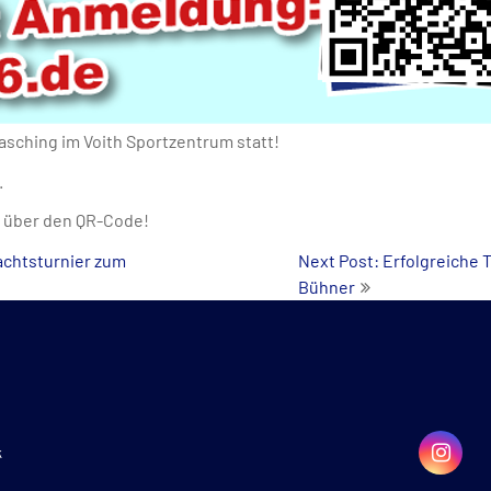
asching im Voith Sportzentrum statt!
.
 über den QR-Code!
achtsturnier zum
Next Post: Erfolgreiche 
Bühner
k