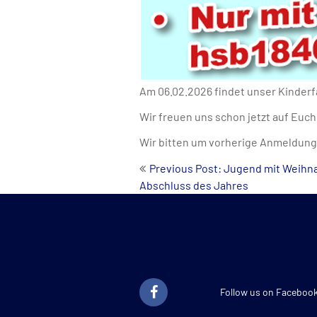
Am 06.02.2026 findet unser Kinderf
Wir freuen uns schon jetzt auf Euch
Wir bitten um vorherige Anmeldung
Beitrags-
Previous Post: Jugend mit Weihn
Abschluss des Jahres
Navigation
Follow us on Faceboo