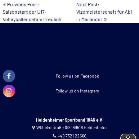
Beitrags-
Previous Post:
Next Post:
Saisonstart der U17-
Vizemeisterschaft für Abi
Navigation
Volleyballer sehr erfreulich
Li Mailänder
Follow us on Facebook
Follow us on Instagram
Heidenheimer Sportbund 1846 e.V.
Wilhelmstraße 198, 89518 Heidenheim
+49 7321 22660