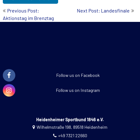
Beitrags-
Previous Post:
Next Post: Landesfinale
Aktionstag im Brenztag
Navigation
Follow us on Facebook
Follow us on Instagram
Heidenheimer Sportbund 1846 e.V.
Wilhelmstraße 198, 89518 Heidenheim
+49 7321 22660