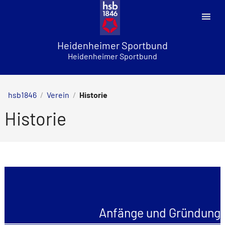
Skip
to
content
Heidenheimer Sportbund
Heidenheimer Sportbund
hsb1846
/
Verein
/
Historie
Historie
Anfänge und Gründung