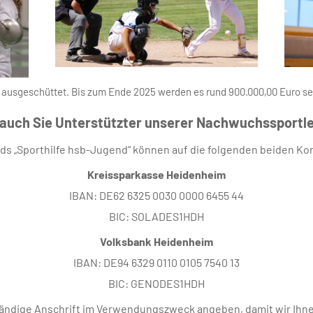
 ausgeschüttet. Bis zum Ende 2025 werden es rund 900.000,00 Euro se
auch Sie Unterstützter unserer Nachwuchssportle
s „Sporthilfe hsb-Jugend“ können auf die folgenden beiden Ko
Kreissparkasse Heidenheim
IBAN: DE62 6325 0030 0000 6455 44
BIC: SOLADES1HDH
Volksbank Heidenheim
IBAN: DE94 6329 0110 0105 7540 13
BIC: GENODES1HDH
ständige Anschrift im Verwendungszweck angeben, damit wir Ih