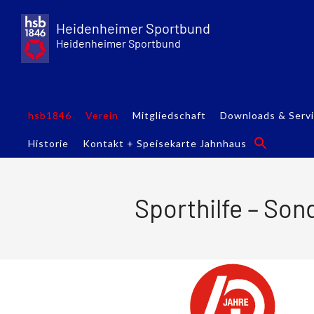
Skip
to
Heidenheimer Sportbund
content
Heidenheimer Sportbund
hsb1846
Verein
Mitgliedschaft
Downloads & Serv
Historie
Kontakt + Speisekarte Jahnhaus
Sporthilfe – Son