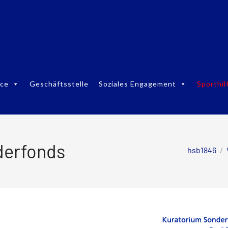
ice
Geschäftsstelle
Soziales Engagement
Sporthil
derfonds
hsb1846
/