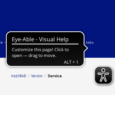
fe – Sonderfonds
Vorstand
Werbung
Jobs
hsb1846
/
Verein
/
Service