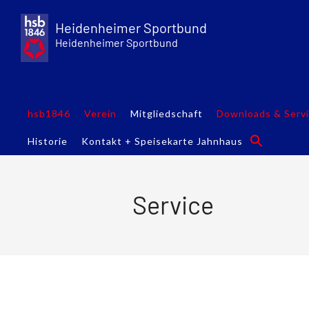
Skip
to
Heidenheimer Sportbund
content
Heidenheimer Sportbund
hsb1846
Verein
Mitgliedschaft
Downloads & Serv
Historie
Kontakt + Speisekarte Jahnhaus
Service