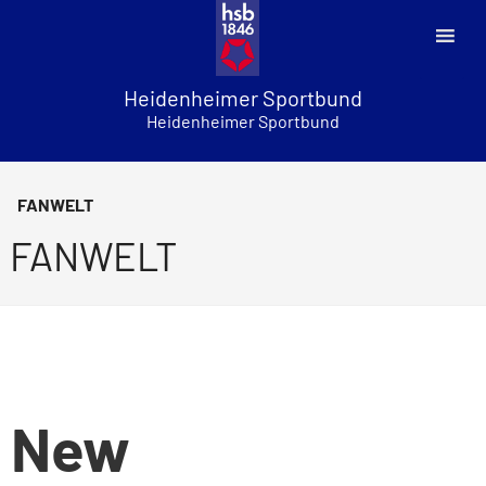
Skip
to
content
Heidenheimer Sportbund
Heidenheimer Sportbund
FANWELT
FANWELT
New