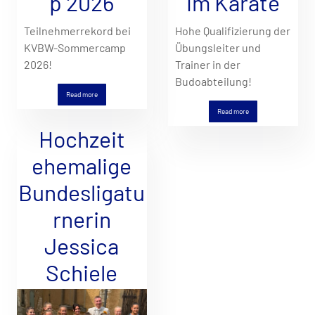
p 2026
im Karate
Teilnehmerrekord bei
Hohe Qualifizierung der
KVBW-Sommercamp
Übungsleiter und
2026!
Trainer in der
Budoabteilung!
Read more
Read more
Hochzeit
ehemalige
Bundesligatu
rnerin
Jessica
Schiele