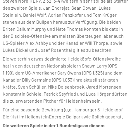
Steven Norell (ERA 2.32, 3-4) weiterhin sehr solide als Starter
des zweiten Spiels. Jan Endrejat, Sean Cowan, Lukas
Steinlein, Daniel Wolf, Adrian Penzkofer und Tom Krüger
stehen aus dem Bullpen heraus zur Verfügung. Die beiden
Briten Callum Murphy und Nate Thomas konnten bis dato in
der Disciples-Offensive am meisten überzeugen, aber auch
US-Spieler Alex Ashby und der Kanadier Will Thorpe, sowie
Lukas Bickel und Josef Rosenthal gilt es zu beachten.
Die weiterhin etwas dezimierte Heideköpfe-Offensivreihe
hat in den deutschen Nationalspielern Shawn Larry (OPS
1.199), dem US-Amerikaner Gary Owens (OPS 1.325) und dem
Kanadier Billy Germaine (OPS 1.033) ihre aktuell stärksten
Kräfte. Sven Schüller, Mike Bolsenbroek, Jared Mortensen,
Konstantin Schiele, Patrick Seyfried und Luca Hörger dürften
die zu erwartenden Pitcher für Heidenheim sein.
Für eine passende Bewirtung (u.a. Hamburger & Heidekopf-
Bier) ist im HellensteinEnergie Ballpark wie üblich gesorgt.
Die weiteren Spiele in der 1.Bundesliga an diesem