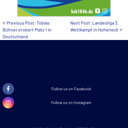
Beitrags-
Previous Post: Tobias
Next Post: Landesliga 3.
Bühner erobert Platz 1 in
Wettkampf in Hoheneck
Navigation
Deutschland
Follow us on Facebook
Follow us on Instagram