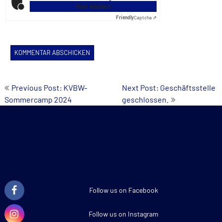
Hier klicken
Friendly
Captcha ⇗
Beitrags-
Previous Post: KVBW-
Next Post: Geschäftsstelle
Sommercamp 2024
geschlossen.
Navigation
Follow us on Facebook
Follow us on Instagram