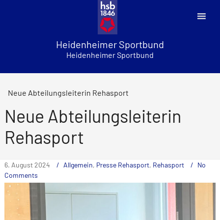
Skip
to
content
Heidenheimer Sportbund
Heidenheimer Sportbund
Neue Abteilungsleiterin Rehasport
Neue Abteilungsleiterin
Rehasport
6. August 2024
Allgemein
,
Presse Rehasport
,
Rehasport
No
Comments