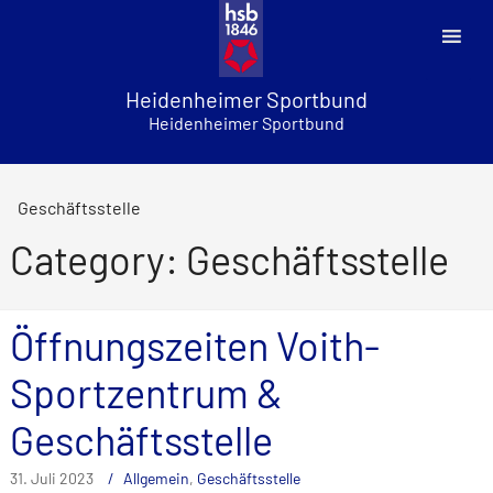
Skip
to
content
Heidenheimer Sportbund
Heidenheimer Sportbund
Geschäftsstelle
Category: Geschäftsstelle
Öffnungszeiten Voith-
Sportzentrum &
Geschäftsstelle
31. Juli 2023
Allgemein
,
Geschäftsstelle