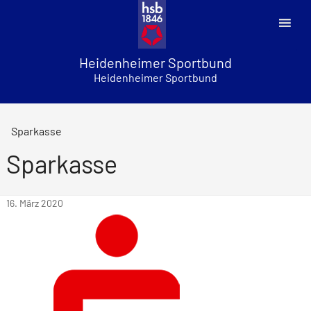
Skip
to
content
Heidenheimer Sportbund
Heidenheimer Sportbund
Sparkasse
Sparkasse
16. März 2020