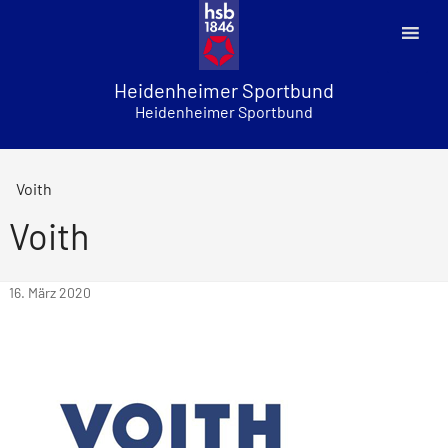
Skip
to
content
Heidenheimer Sportbund
Heidenheimer Sportbund
Voith
Voith
16. März 2020