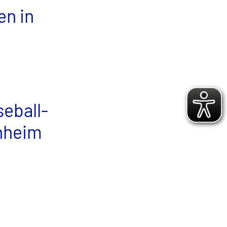
n in
seball-
enheim