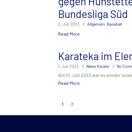
gegen Hünstetten
Bundesliga Süd
2. Juli 2023
Allgemein
,
Baseball
Read More
Karateka im El
1. Juli 2023
News Karate
No Com
Am 01. Juli 2023 war es wieder sowe
Read More
Seitennummerie
1
2
der
Beiträge