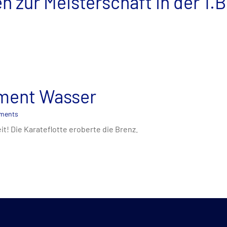
 zur Meisterschaft in der 1.B
ement Wasser
ments
it! Die Karateflotte eroberte die Brenz.
rung