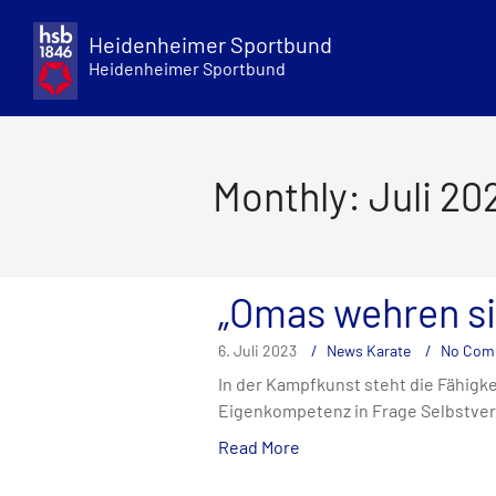
Skip
to
Heidenheimer Sportbund
content
Heidenheimer Sportbund
Monthly: Juli 20
„Omas wehren si
6. Juli 2023
News Karate
No Com
In der Kampfkunst steht die Fähigke
Eigenkompetenz in Frage Selbstver
Read More