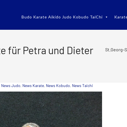
Budo Karate Aikido Judo Kobudo TaiChi
Karat
e für Petra und Dieter
St.Georg-S
,
News Judo
,
News Karate
,
News Kobudo
,
News Taichi