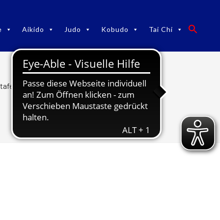
e
Aikido
Judo
Kobudo
Tai Chi
tafette für Petra und Dieter Rößler