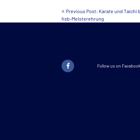
Beitrags-
Previous Post: Karate und Taichi 
hsb-Meisterehrung
Navigation
Follow us on Faceboo