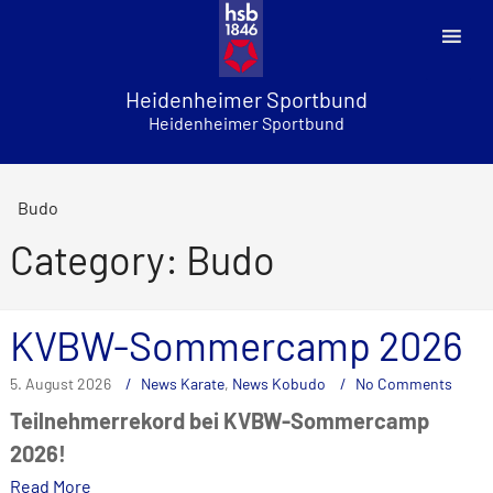
Skip
to
content
Heidenheimer Sportbund
Heidenheimer Sportbund
Budo
Category: Budo
KVBW-Sommercamp 2026
5. August 2026
News Karate
,
News Kobudo
No Comments
Teilnehmerrekord bei KVBW-Sommercamp
2026!
Read More