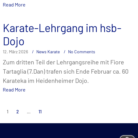
Read More
Karate-Lehrgang im hsb-
Dojo
12. März 2026
News Karate
No Comments
Zum dritten Teil der Lehrgangsreihe mit Fiore
Tartaglia (7.Dan) trafen sich Ende Februar ca. 60
Karateka im Heidenheimer Dojo.
Read More
Seitennummerierung
1
2
…
11
der
Beiträge