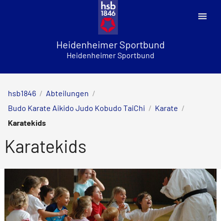
Skip
to
content
Heidenheimer Sportbund
Heidenheimer Sportbund
hsb1846
/
Abteilungen
/
Budo Karate Aikido Judo Kobudo TaiChi
/
Karate
/
Karatekids
Karatekids