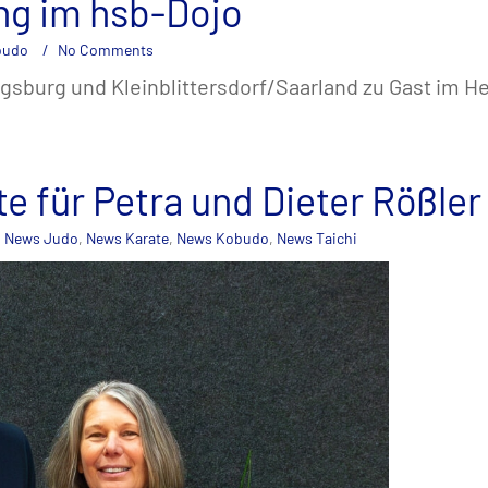
g im hsb-Dojo
budo
No Comments
sburg und Kleinblittersdorf/Saarland zu Gast im H
e für Petra und Dieter Rößler
,
News Judo
,
News Karate
,
News Kobudo
,
News Taichi