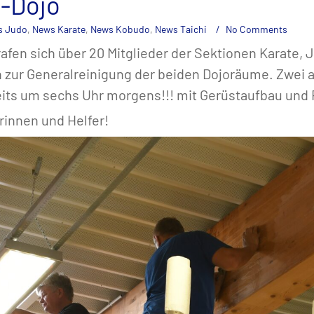
b-Dojo
s Judo
,
News Karate
,
News Kobudo
,
News Taichi
No Comments
afen sich über 20 Mitglieder der Sektionen Karate, 
ur Generalreinigung der beiden Dojoräume. Zwei am
eits um sechs Uhr morgens!!! mit Gerüstaufbau und 
rinnen und Helfer!