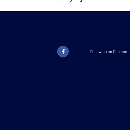
1
2
3
der
Beiträge
Follow us on Faceboo