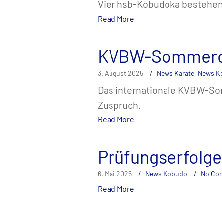
Vier hsb-Kobudoka bestehen 
Read More
KVBW-Sommerc
3. August 2025
News Karate
,
News K
Das internationale KVBW-So
Zuspruch.
Read More
Prüfungserfolge
6. Mai 2025
News Kobudo
No Co
Read More