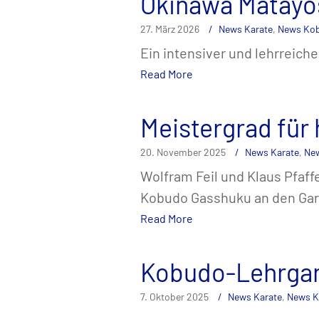
Okinawa Matayo
27. März 2026
News Karate
,
News Ko
Ein intensiver und lehrreic
Read More
Meistergrad fü
20. November 2025
News Karate
,
Ne
Wolfram Feil und Klaus Pfaf
Kobudo Gasshuku an den Ga
Read More
Kobudo-Lehrgan
7. Oktober 2025
News Karate
,
News 