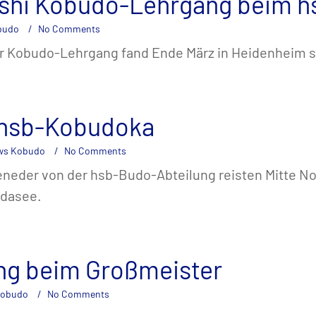
shi Kobudo-Lehrgang beim h
budo
No Comments
her Kobudo-Lehrgang fand Ende März in Heidenheim s
r hsb-Kobudoka
ws Kobudo
No Comments
feneder von der hsb-Budo-Abteilung reisten Mitte N
rdasee.
g beim Großmeister
Kobudo
No Comments