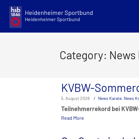
Skip
to
Heidenheimer Sportbund
content
Heidenheimer Sportbund
Category: News
KVBW-Sommerc
5. August 2026
News Karate
,
News K
Teilnehmerrekord bei KVB
Read More