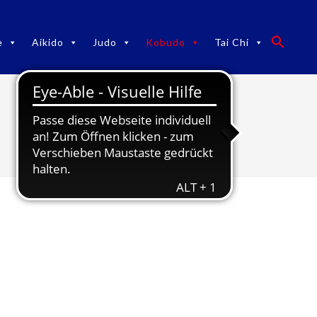
e
Aikido
Judo
Kobudo
Tai Chi
News Kobudo