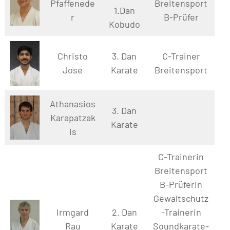
Pfaffenede
Breitensport
1.Dan
r
B-Prüfer
Kobudo
Christo
3. Dan
C-Trainer
Jose
Karate
Breitensport
Athanasios
3. Dan
Karapatzak
Karate
is
C-Trainerin
Breitensport
B-Prüferin
Gewaltschutz
Irmgard
2. Dan
-Trainerin
Rau
Karate
Soundkarate-