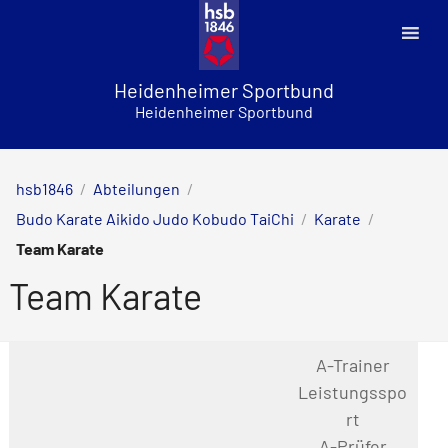
Skip
to
content
Heidenheimer Sportbund
Heidenheimer Sportbund
hsb1846
/
Abteilungen
/
Budo Karate Aikido Judo Kobudo TaiChi
/
Karate
/
Team Karate
Team Karate
A-Trainer
Leistungsspo
rt
A-Prüfer