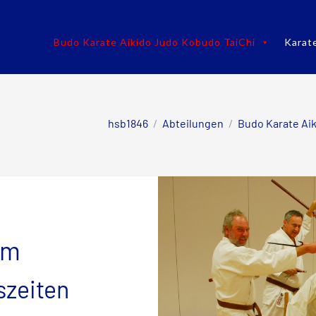
Budo Karate Aikido Judo Kobudo TaiChi
Karat
hsb1846
/
Abteilungen
/
Budo Karate Ai
am
szeiten