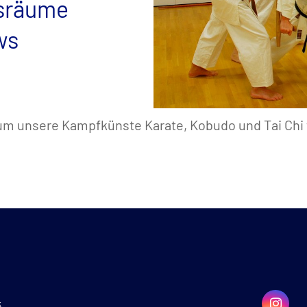
gsräume
ws
um unsere Kampfkünste Karate, Kobudo und Tai Chi f
k