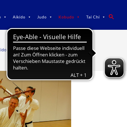
e
Aikido
Judo
Kobudo
Tai Chi
kido Judo Kobudo TaiChi
/
Kobudo