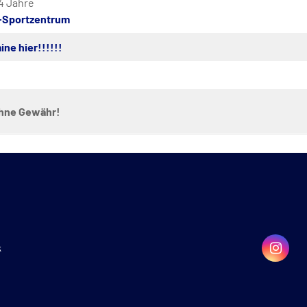
14 Jahre
-Sportzentrum
ine hier!!!!!!
ohne Gewähr!
k