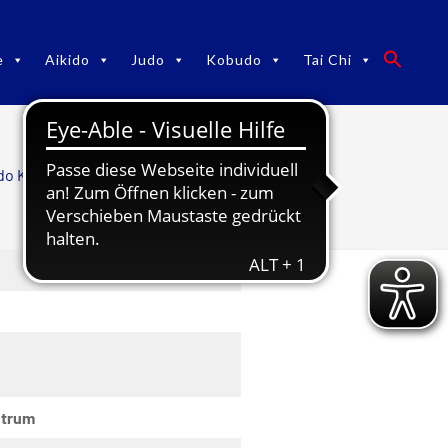
e
Aikido
Judo
Kobudo
Tai Chi
do Kobudo TaiChi
/
Budo-Termine
ntrum