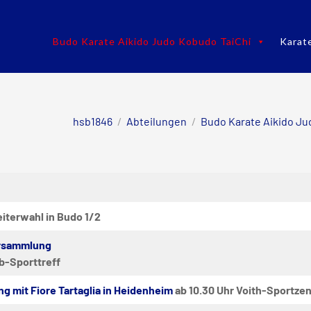
Budo Karate Aikido Judo Kobudo TaiChi
Karat
hsb1846
/
Abteilungen
/
Budo Karate Aikido Ju
iterwahl
in Budo 1/2
rsammlung
sb-Sporttreff
g mit Fiore Tartaglia in Heidenheim
ab 10.30 Uhr Voith-Sportze