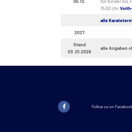
05.12.
für Kinder bis 
15.00 Uhr
Voith
alle Karateterm
2027
Stand
alle Angaben 
03 .01.2026
Follow us on Faceboo