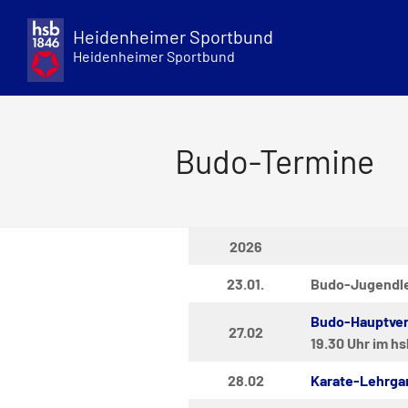
Skip
to
Heidenheimer Sportbund
content
Heidenheimer Sportbund
Budo-Termine
2026
23.01.
Budo-Jugendle
Budo-Hauptve
27.02
19.30 Uhr im h
28.02
Karate-Lehrgan