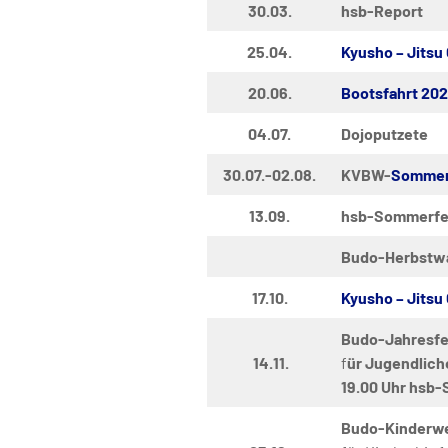
30.03.
hsb-Report
25.04.
Kyusho – Jitsu
20.06.
Bootsfahrt 202
04.07.
Dojoputzete
30.07.-02.08.
KVBW-
Sommer
13.09.
hsb-Sommerfe
Budo-Herbstw
17.10.
Kyusho – Jitsu
Budo-Jahresfe
14.11.
f
ür Jugendlich
19.00 Uhr hsb-
Budo-Kinderwe