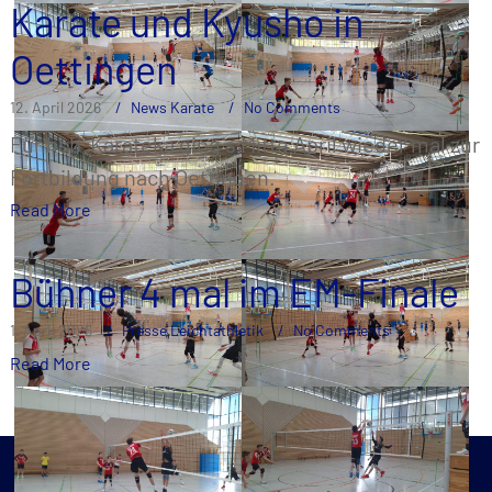
Karate und Kyusho in
Oettingen
12. April 2026
News Karate
No Comments
Für hsb-Karateka ging´s Mitte April wieder mal zur
Fortbildung nach Oettingen.
Read More
Bühner 4 mal im EM-Finale
1. April 2026
Presse Leichtathletik
No Comments
Read More