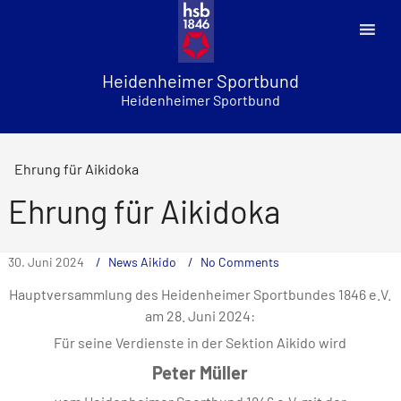
Skip
to
content
Heidenheimer Sportbund
Heidenheimer Sportbund
Ehrung für Aikidoka
Ehrung für Aikidoka
30. Juni 2024
News Aikido
No Comments
Hauptversammlung des Heidenheimer Sportbundes 1846 e.V.
am 28. Juni 2024:
Für seine Verdienste in der Sektion Aikido wird
Peter Müller