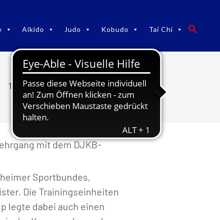
e
Aikido
Judo
Kobudo
Tai Chi
Traditionelles Karatedo in Aalen
 Lehrgang mit dem DJKB-
enheimer Sportbundes,
ster. Die Trainingseinheiten
p legte dabei auch einen