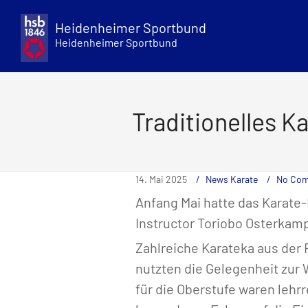
Skip
to
Heidenheimer Sportbund
content
Heidenheimer Sportbund
Traditionelles K
14. Mai 2025
News Karate
No Co
Anfang Mai hatte das Karate
Instructor Toriobo Osterkamp
Zahlreiche Karateka aus der
nutzten die Gelegenheit zur 
für die Oberstufe waren lehr