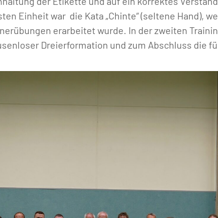
nhaltung der Etikette und auf ein korrektes Verst
ten Einheit war die Kata „Chinte“ (seltene Hand), we
nerübungen erarbeitet wurde. In der zweiten Traini
ausenloser Dreierformation und zum Abschluss die f