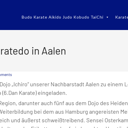
Budo Karate Aikido Judo Kobudo TaiChi
Karat
aratedo in Aalen
mments
-Dojo „Ichiro“ unserer Nachbarstadt Aalen zu einem
 (6.Dan Karate) eingeladen.
 Region, darunter auch fünf aus dem Dojo des Heid
Weiterbildung bei dem aus Hamburg angereisten Mei
reich und äußerst schweißtreibend. Sensei Osterkam