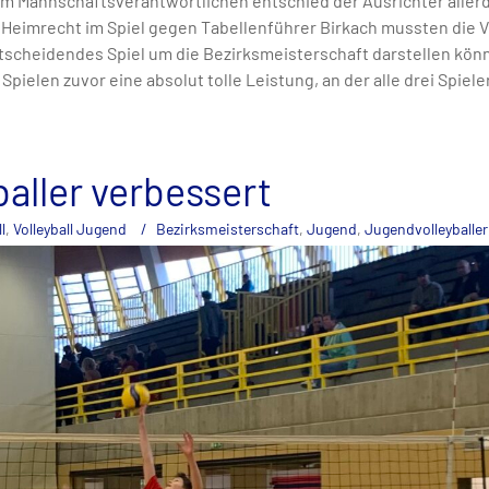
 Mannschaftsverantwortlichen entschied der Ausrichter allerdi
 Heimrecht im Spiel gegen Tabellenführer Birkach mussten die Vo
tscheidendes Spiel um die Bezirksmeisterschaft darstellen kön
 Spielen zuvor eine absolut tolle Leistung, an der alle drei Spiele
aller verbessert
l
,
Volleyball Jugend
Bezirksmeisterschaft
,
Jugend
,
Jugendvolleyballer