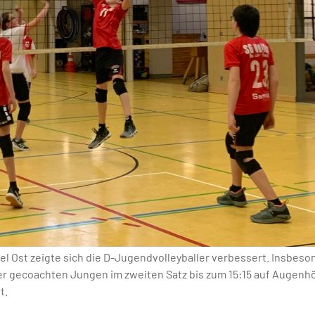
fel Ost zeigte sich die D-Jugendvolleyballer verbessert. Insbe
r gecoachten Jungen im zweiten Satz bis zum 15:15 auf Augenhö
t.