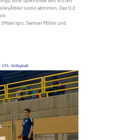
ngs, eine Spielrunde des dritten
lleyÄlbler somit abtreten. Das 0:2
nte.
r (Milan Igrc, Samuel Müller und
,
U14
,
Volleyball