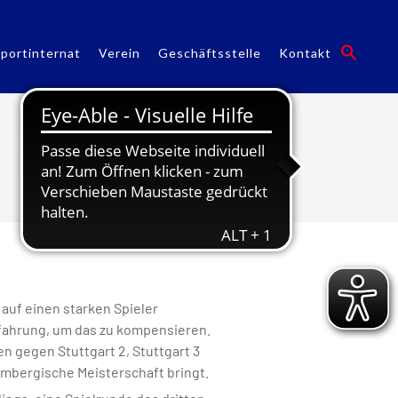
portinternat
Verein
Geschäftsstelle
Kontakt
Jugendvolleyballer
auf einen starken Spieler
rfahrung, um das zu kompensieren.
n gegen Stuttgart 2, Stuttgart 3
tembergische Meisterschaft bringt.