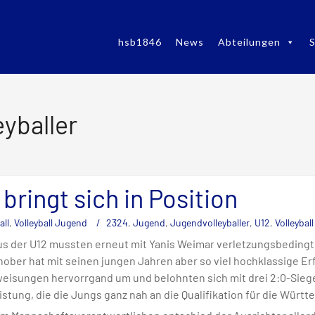
hsb1846
News
Abteilungen
S
yballer
bringt sich in Position
all
,
Volleyball Jugend
2324
,
Jugend
,
Jugendvolleyballer
,
U12
,
Volleyball
us der U12 mussten erneut mit Yanis Weimar verletzungsbedingt 
hober hat mit seinen jungen Jahren aber so viel hochklassige E
weisungen hervorrgand um und belohnten sich mit drei 2:0-Siege
istung, die die Jungs ganz nah an die Qualifikation für die Würt