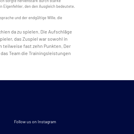
sch sorgte nervenstark durch starke
n Eigenfehler, den den Ausgleich bedeutete.
sprache und der endgültige Wille, die
hien da zu spielen. Die Aufschläge
ieler, das Zuspiel war sowohl in
on teilweise fast zehn Punkten. Der
e das Team die Trainingsleistungen
Follow us on Instagram