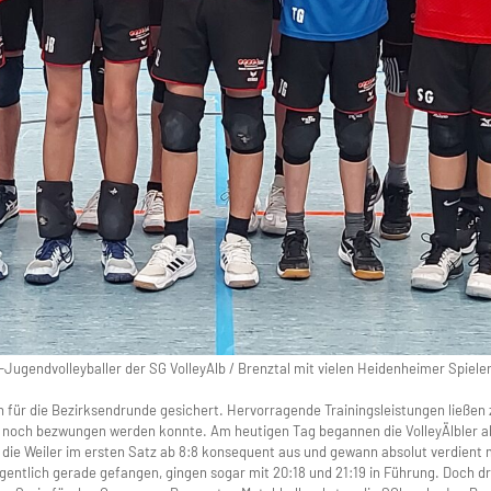
 C-Jugendvolleyballer der SG VolleyAlb / Brenztal mit vielen Heidenheimer Spiel
on für die Bezirksendrunde gesichert. Hervorragende Trainingsleistungen ließen
noch bezwungen werden konnte. Am heutigen Tag begannen die VolleyÄlbler abe
die Weiler im ersten Satz ab 8:8 konsequent aus und gewann absolut verdient m
entlich gerade gefangen, gingen sogar mit 20:18 und 21:19 in Führung. Doch dr