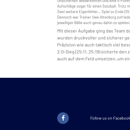
Unsicherheit wiederkehren und eine 5-Punkt
Aufschläge sogar für einen Satzball. Trotz
Zwei weitere Eigenfehler… Spiel zu Ende (25:
Dennoch war Trainer Uwe Altenborg zufrieden,
jeweiligen Bälle auch genau dahin zu spielen
Mit dieser Aufgabe ging das Team d
wurden druckvoller und sicherer ges
Präzision wie auch taktisch viel bes
2:0-Sieg (25:11, 25:19) sicherte de
auch auf dem Feld umsetzen, um ein
Follow us on Faceboo