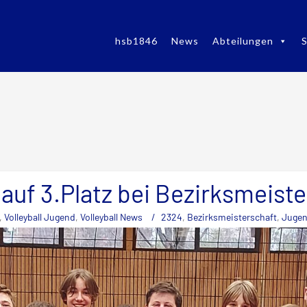
hsb1846
News
Abteilungen
S
 auf 3.Platz bei Bezirksmeist
,
Volleyball Jugend
,
Volleyball News
2324
,
Bezirksmeisterschaft
,
Juge