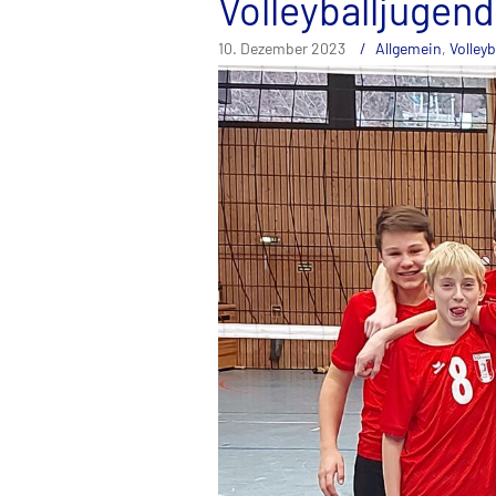
Volleyballjugend
10. Dezember 2023
Allgemein
,
Volleyb