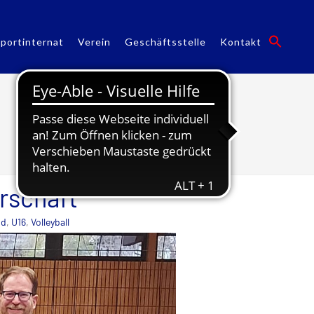
portinternat
Verein
Geschäftsstelle
Kontakt
U16
erschaft
nd
,
U16
,
Volleyball