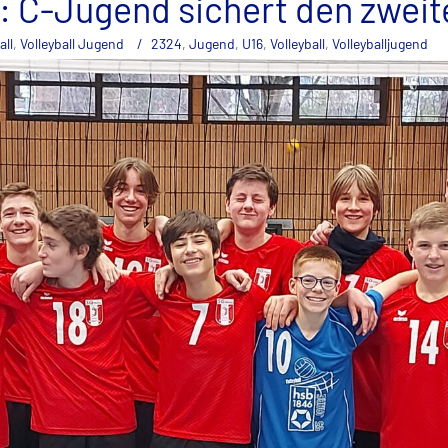
: C-Jugend sichert den zweite
all
,
Volleyball Jugend
2324
,
Jugend
,
U16
,
Volleyball
,
Volleyballjugend