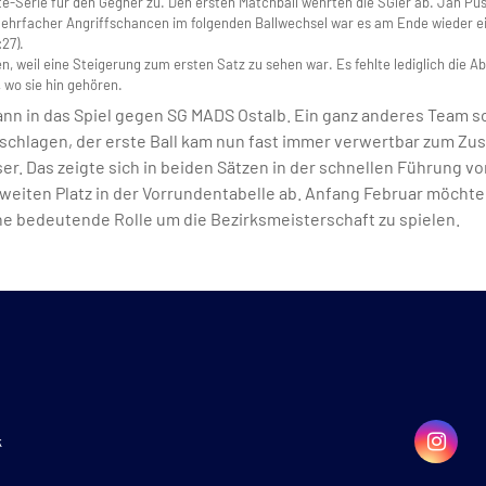
e-Serie für den Gegner zu. Den ersten Matchball wehrten die SGler ab. Jan Pu
 mehrfacher Angriffschancen im folgenden Ballwechsel war es am Ende wieder ei
27).
 weil eine Steigerung zum ersten Satz zu sehen war. Es fehlte lediglich die Ab
, wo sie hin gehören.
ann in das Spiel gegen SG MADS Ostalb. Ein ganz anderes Team sc
chlagen, der erste Ball kam nun fast immer verwertbar zum Zusp
ser. Das zeigte sich in beiden Sätzen in der schnellen Führung v
n zweiten Platz in der Vorrundentabelle ab. Anfang Februar möcht
e bedeutende Rolle um die Bezirksmeisterschaft zu spielen.
k