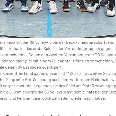
annschaft der SG VolleyAlb bei der Bezirksmeisterschaftsendrun
lifiziert hatte. Das erste Spiel in der Vorrundengruppe A gegen di
ch entscheiden. Gegen den zweiten Vorrundengener TB Cannstatt
konnten das Spiel mit einem 2:1 ebenfalls für sich entscheiden. 
le gegen SV Esslingen qualifiziert.
unkonzentriert und gaben diesen mit 14:25 ab. Im zweiten Satz sp
cht. Mit großer Enttäuschung nach dem verlorenen Halbfinale, wei
 verpasst wurde, begannen sie das Spiel um Platz 3 erneut gegen
 2:0. Somit sorgte die SG Volleyalb mit dem 3.Platz bei den Be
aison und kehrten dann doch zufrieden wieder nach Hause.