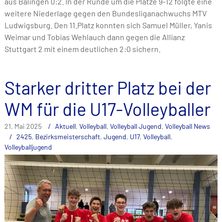
aus Balingen 0:2. In der Runde um die Plätze 9-12 folgte eine
weitere Niederlage gegen den Bundesliganachwuchs MTV
Ludwigsburg. Den 11.Platz konnten sich Samuel Müller, Yanis
Weimar und Tobias Wehlauch dann gegen die Allianz
Stuttgart 2 mit einem deutlichen 2:0 sichern.
Starker dritter Platz bei der
WM für die U17-Volleyballer
21. Mai 2025
Aktuell
,
Volleyball
,
Volleyball Jugend
,
Volleyball News
2425
,
Bezirksmeisterschaft
,
Jugend
,
U17
,
Volleyball
,
Volleyballjugend