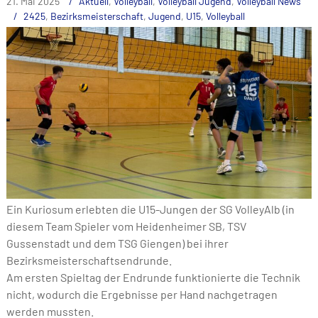
21. Mai 2025
Aktuell
,
Volleyball
,
Volleyball Jugend
,
Volleyball News
2425
,
Bezirksmeisterschaft
,
Jugend
,
U15
,
Volleyball
Ein Kuriosum erlebten die U15-Jungen der SG VolleyAlb (in
diesem Team Spieler vom Heidenheimer SB, TSV
Gussenstadt und dem TSG Giengen) bei ihrer
Bezirksmeisterschaftsendrunde.
Am ersten Spieltag der Endrunde funktionierte die Technik
nicht, wodurch die Ergebnisse per Hand nachgetragen
werden mussten.