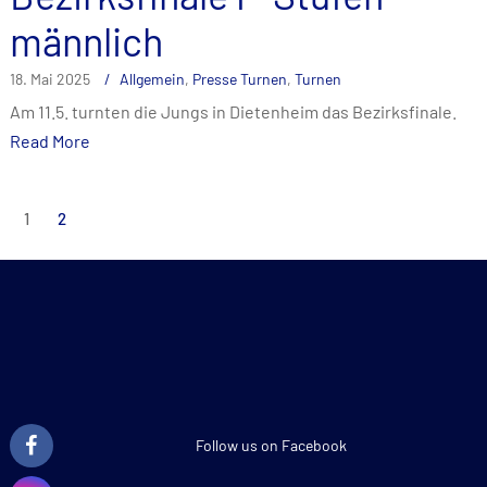
männlich
18. Mai 2025
Allgemein
,
Presse Turnen
,
Turnen
Am 11.5. turnten die Jungs in Dietenheim das Bezirksfinale.
Read More
Seitennummerierung
1
2
der
Beiträge
Follow us on Facebook