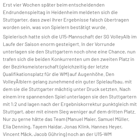
Erst vier Wochen später beim entscheidenden
Endrundenspieltag in Heidenheim meldeten sich die
Stuttgarter, dass zwei ihrer Ergebnisse falsch übertragen
worden sein, was von Spielern bestätigt wurde.
Spielerisch hatte sich die U15-Mannschaft der SG VolleyAlb im
Laufe der Saison enorm gesteigert. In der Vorrunde
unterlagen sie den Stuttgartern noch ohne eine Chance, nun
trafen sich die beiden Konkurrenten um den zweiten Platz in
der Bezirksmeisterschaft (gleichzeitig der letzte
Qualifikationsplatz für die WM) auf Augenhöhe. Den
VolleyÄlblern gelang zunehmend ein guter Spielaufbau, mit
dem sie die Stuttgarter mächtig unter Druck setzten. Nach
einem irre spannenden Spiel unterlagen sie den Stuttgartern
mit 1:2 und lagen nach der Ergebniskorrektur punktgleich mit
Stuttgart, aber mit einem Sieg weniger auf dem dritten Platz.
Nur zu gerne hätte das Team (Manuel Maier, Samuel Müller,
Elia Denning, Tayem Haidar, Jonas Klink, Hannes Heyer,
Vincent Mäck, Jacob Gühring) noch an der U15-WM