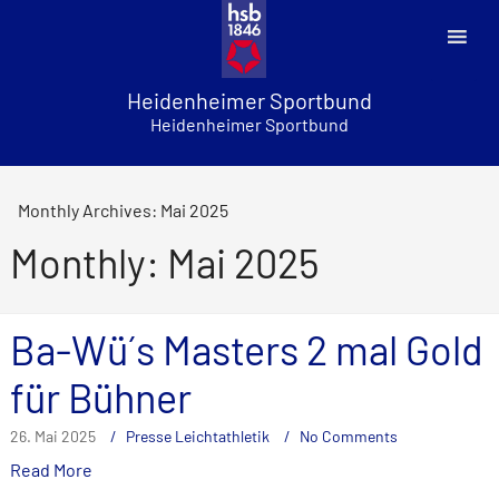
Skip
to
content
Heidenheimer Sportbund
Heidenheimer Sportbund
Monthly Archives: Mai 2025
Monthly: Mai 2025
Ba-Wü´s Masters 2 mal Gold
für Bühner
26. Mai 2025
Presse Leichtathletik
No Comments
Read More