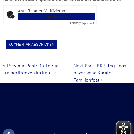
Anti-Roboter-Verifizierung
Hier klicken
Friendly
Captcha ⇗
Beitrags-
Previous Post: Drei neue
Next Post: BKB-Tag – das
Trainerlizenzen im Karate
bayerische Karate-
Navigation
Familienfest