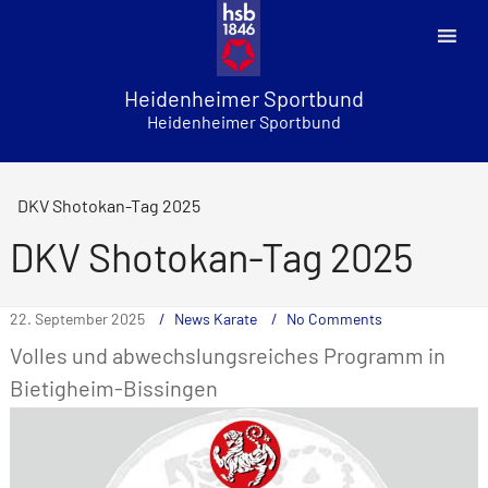
Skip
to
content
Heidenheimer Sportbund
Heidenheimer Sportbund
DKV Shotokan-Tag 2025
DKV Shotokan-Tag 2025
22. September 2025
News Karate
No Comments
Volles und abwechslungsreiches Programm in
Bietigheim-Bissingen