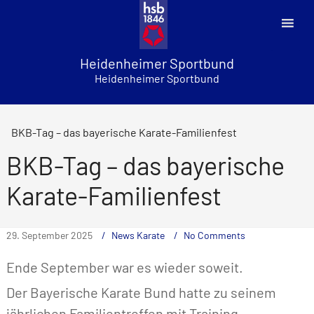
Skip
to
content
Heidenheimer Sportbund
Heidenheimer Sportbund
BKB-Tag – das bayerische Karate-Familienfest
BKB-Tag – das bayerische
Karate-Familienfest
29. September 2025
News Karate
No Comments
Ende September war es wieder soweit.
Der Bayerische Karate Bund hatte zu seinem
jährlichen Familientreffen mit Training,