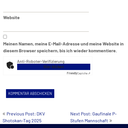
Website
Meinen Namen, meine E-Mail-Adresse und meine Website in
diesem Browser speichern, bis ich wieder kommentiere.
Anti-Roboter-Verifizierung
Hier klicken
Friendly
Captcha ⇗
Beitrags-
Previous Post: DKV
Next Post: Gaufinale P-
Shotokan-Tag 2025
Stufen Mannschaft
Navigation