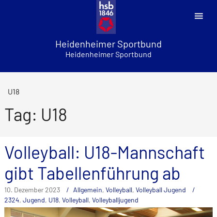
Skip
to
content
Heidenheimer Sportbund
Heidenheimer Sportbund
U18
Tag: U18
Volleyball: U18-Mannschaft
gibt Tabellenführung ab
10. Dezember 2023
Allgemein
,
Volleyball
,
Volleyball Jugend
2324
,
Jugend
,
U18
,
Volleyball
,
Volleyballjugend