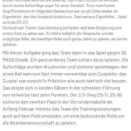
durch starke Aufschläge sogar für einen Satzball. Trotz mehrfacher
Angriffschancen im folgenden Ballwechsel war es am Ende wieder ein
Eigenfehler, den den Ausgleich bedeutete. Zwei weitere Eigenfehler… Spiel
zu Ende (25:27).
Dennoch war Trainer Uwe Altenborg zufrieden, weil eine Steigerung zum
ersten Satz zu sehen war. Es fehlte lediglich die Absprache und der
endgültige Wille, die jeweiligen Bälle auch genau dahin zu spielen, wo sie hin
gehören.
Mit dieser Aufgabe ging das Team dann in das Spiel gegen SG
MADS Ostalb. Ein ganz anderes Team schien da zu spielen. Die
Aufschläge wurden druckvoller und sicherer geschlagen, der
erste Ball kam nun fast immer verwertbar zum Zuspieler, das
Zuspiel war sowohl in Präzision wie auch taktisch viel besser.
Das zeigte sich in beiden Sätzen in der schnellen Führung
von teilweise fast zehn Punkten. Der 2:0-Sieg (25:11, 25:19)
sicherte den zweiten Platz in der Vorrundentabelle ab.
Anfang Februar möchte das Team die Trainingsleistungen
auch auf dem Feld umsetzen, um eine bedeutende Rolle um
die Bezirksmeisterschaft zu spielen.