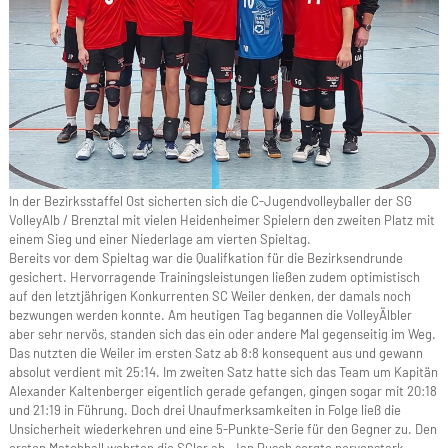
In der Bezirksstaffel Ost sicherten sich die C-Jugendvolleyballer der SG
VolleyAlb / Brenztal mit vielen Heidenheimer Spielern den zweiten Platz mit
einem Sieg und einer Niederlage am vierten Spieltag.
Bereits vor dem Spieltag war die Qualifkation für die Bezirksendrunde
gesichert. Hervorragende Trainingsleistungen ließen zudem optimistisch
auf den letztjährigen Konkurrenten SC Weiler denken, der damals noch
bezwungen werden konnte. Am heutigen Tag begannen die VolleyÄlbler
aber sehr nervös, standen sich das ein oder andere Mal gegenseitig im Weg.
Das nutzten die Weiler im ersten Satz ab 8:8 konsequent aus und gewann
absolut verdient mit 25:14. Im zweiten Satz hatte sich das Team um Kapitän
Alexander Kaltenberger eigentlich gerade gefangen, gingen sogar mit 20:18
und 21:19 in Führung. Doch drei Unaufmerksamkeiten in Folge ließ die
Unsicherheit wiederkehren und eine 5-Punkte-Serie für den Gegner zu. Den
ersten Matchball wehrten die SGler ab. Jan Pusch sorgte nervenstark