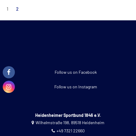
Seitennummerierung
1
2
der
Beiträge
Follow us on Facebook
Follow us on Instagram
Heidenheimer Sportbund 1846 e.V.
Wilhelmstraße 198, 89518 Heidenheim
+49 7321 22660