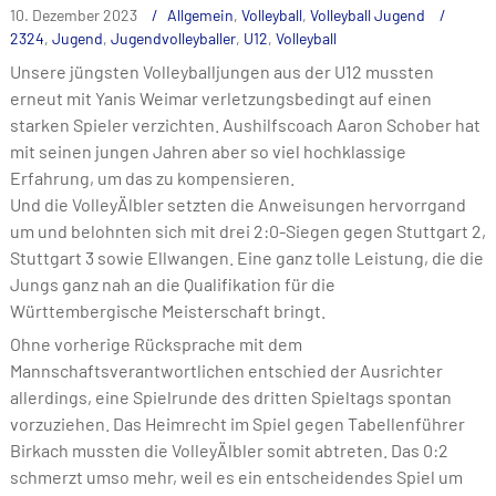
10. Dezember 2023
Allgemein
,
Volleyball
,
Volleyball Jugend
2324
,
Jugend
,
Jugendvolleyballer
,
U12
,
Volleyball
Unsere jüngsten Volleyballjungen aus der U12 mussten
erneut mit Yanis Weimar verletzungsbedingt auf einen
starken Spieler verzichten. Aushilfscoach Aaron Schober hat
mit seinen jungen Jahren aber so viel hochklassige
Erfahrung, um das zu kompensieren.
Und die VolleyÄlbler setzten die Anweisungen hervorrgand
um und belohnten sich mit drei 2:0-Siegen gegen Stuttgart 2,
Stuttgart 3 sowie Ellwangen. Eine ganz tolle Leistung, die die
Jungs ganz nah an die Qualifikation für die
Württembergische Meisterschaft bringt.
Ohne vorherige Rücksprache mit dem
Mannschaftsverantwortlichen entschied der Ausrichter
allerdings, eine Spielrunde des dritten Spieltags spontan
vorzuziehen. Das Heimrecht im Spiel gegen Tabellenführer
Birkach mussten die VolleyÄlbler somit abtreten. Das 0:2
schmerzt umso mehr, weil es ein entscheidendes Spiel um