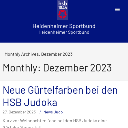
Skip
to
content
Heidenheimer Sportbund
Heidenheimer Sportbund
Monthly Archives: Dezember 2023
Monthly: Dezember 2023
Neue Gürtelfarben bei den
HSB Judoka
27. Dezember 2023
News Judo
Kurz vor Weihnachten fand bei den HSB Judoka eine
Gürtelprüfung statt.