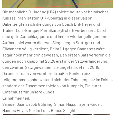
Die männliche D-Jugend (U14) spielte heute vor heimischer
Kulisse ihren letzten U14-Spieltag in dieser Saison.
Dabei zeigten sich die Jungs von Coach Erik Heyer und
Trainer Luis-Enrique Piernikarczyk stark verbessert. Durch
eine gute Aufschlagquote und immer wieder gelingendem
Aufbauspiel waren die zwei Siege gegen Stuttgart und
Ellwangen völlig verdient. Beim 1:1 gegen Cannstatt wäre
sogar noch mehr drin gewesen. Den ersten Satz verloren die
Jungen noch knapp mit 26:28 erst in der Satzverlängerung,
den zweiten Satz gewannen sie ungefährdet mit 25:15.
Da unser Team von vornherein außer Konkurrenz
teilgenommen haben, stand nicht der Tabellenplatz im Fokus,
sondern das Zusammenspielen von Kumpels. Ein guter
Entschluss für unsere Jungs.
Es nahmen teil:
Samuel Gaar, Jacob Gühring, Simon Haga, Tayem Haidar,
Hannes Heyer, Maxim Lust, Bence Silaghi.