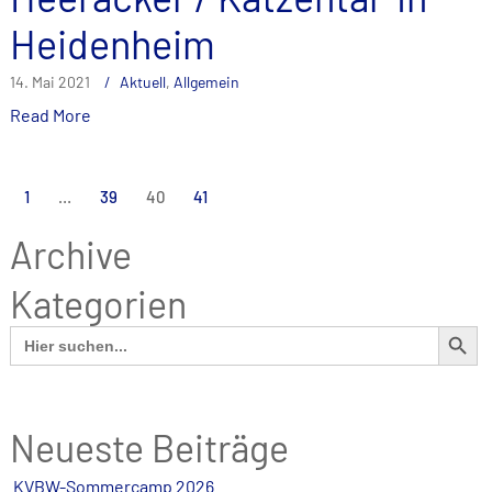
Heidenheim
14. Mai 2021
Aktuell
,
Allgemein
Read More
Seitennummerierung
1
…
39
40
41
der
Archive
Beiträge
Kategorien
SEARCH BUTT
Search
for:
Neueste Beiträge
KVBW-Sommercamp 2026