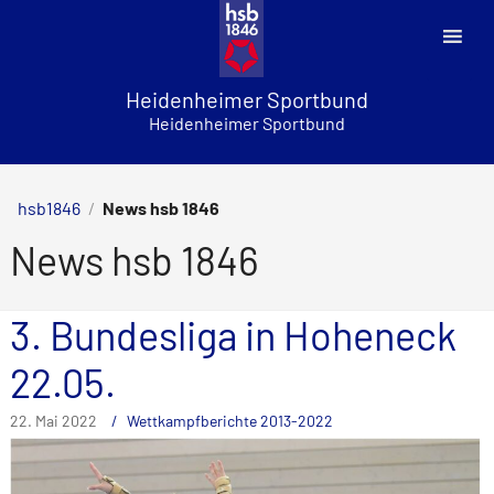
Skip
to
content
Heidenheimer Sportbund
Heidenheimer Sportbund
hsb1846
/
News hsb 1846
News hsb 1846
3. Bundesliga in Hoheneck
22.05.
22. Mai 2022
Wettkampfberichte 2013-2022